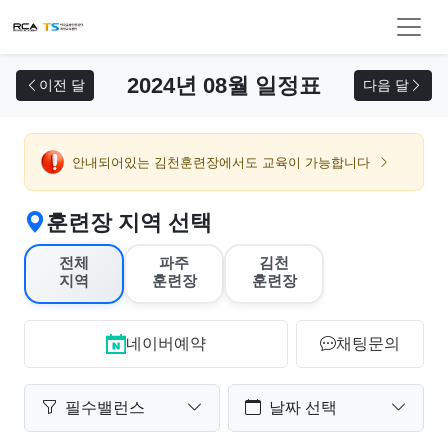
교육 신청
2024년 08월 일정표
이전 달
다음 달
안내되어있는 김천훈련장에서도 교육이 가능합니다
훈련장 지역 선택
전체
파주
김천
지역
훈련장
훈련장
네이버예약
채팅문의
필수밸런스
날짜 선택