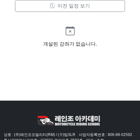
이전 일정 보기
개설된 강좌가 없습니다.
상호 : (주)레인조모빌리티(RM) / (구)팀SLR
사업자등록번호 : 806-88-02592