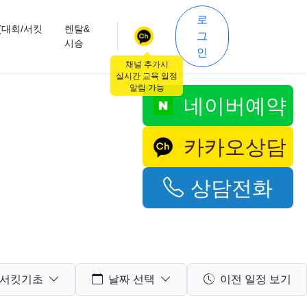
로
(대회/서킷
렌탈&
그
시승
인
채널 추가시
실시간 교육 일정
알림 가능
네이버예약
카카오상담
상담전화
서킷기초
날짜 선택
이전 일정 보기