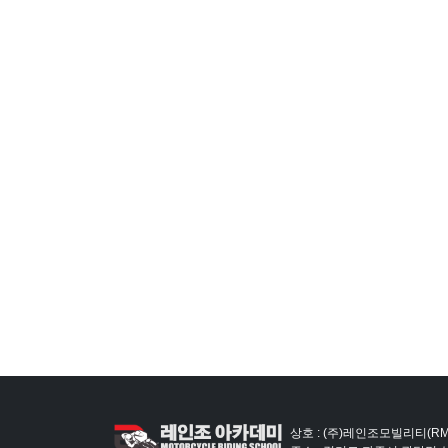
상호 : (주)레인조모빌리티(RM)