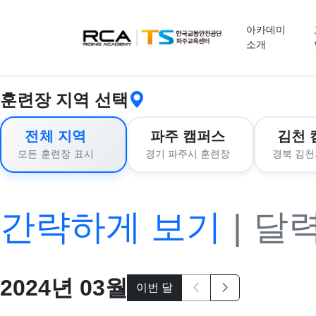
교육 신청
아카데미
소개
훈련장 지역 선택
전체 지역
파주 캠퍼스
김천 
경기 파주시 훈련장
경북 김천
모든 훈련장 표시
간략하게 보기
|
달
2024
년
03
월
이번 달