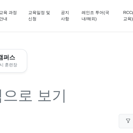
교육 과정
교육일정 및
공지
레인조 투어(국
RCC
안내
신청
사항
내/해외)
교육)
캠퍼스
시 훈련장
력으로 보기