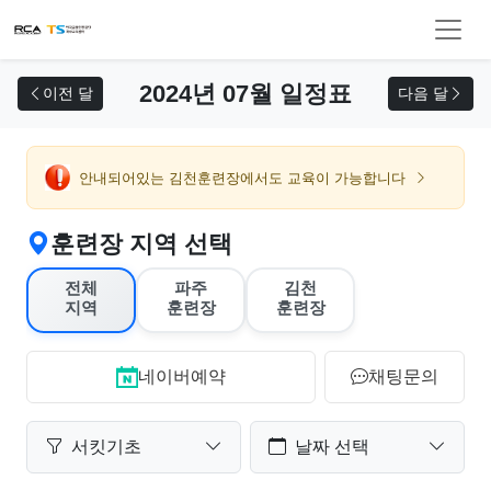
교육 신청
2024년 07월 일정표
이전 달
다음 달
안내되어있는 김천훈련장에서도 교육이 가능합니다
훈련장 지역 선택
전체
파주
김천
지역
훈련장
훈련장
네이버예약
채팅문의
서킷기초
날짜 선택