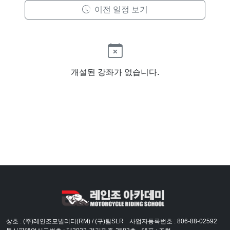
이전 일정 보기
개설된 강좌가 없습니다.
상호 : (주)레인조모빌리티(RM) / (구)팀SLR
사업자등록번호 : 806-88-02592