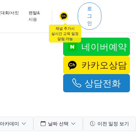
로
(대회/서킷
렌탈&
그
시승
인
채널 추가시
실시간 교육 일정
알림 가능
네이버예약
카카오상담
상담전화
딩아카데미
날짜 선택
이전 일정 보기