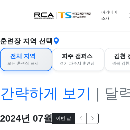
교육 신청
아카데미
소개
훈련장 지역 선택
전체 지역
파주 캠퍼스
김천 
경기 파주시 훈련장
경북 김천
모든 훈련장 표시
간략하게 보기
|
달
2024
년
07
월
이번 달