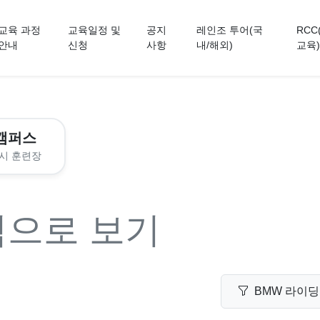
교육 과정
교육일정 및
공지
레인조 투어(국
RCC
안내
신청
사항
내/해외)
교육)
캠퍼스
시 훈련장
력으로 보기
BMW 라이