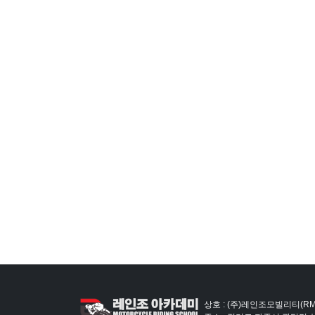
상호 : (주)레인조모빌리티(RM)