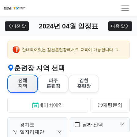
교육 신청
2024년 04월 일정표
이전 달
다음 달
안내되어있는 김천훈련장에서도 교육이 가능합니다
훈련장 지역 선택
전체
파주
김천
지역
훈련장
훈련장
네이버예약
채팅문의
경기도
날짜 선택
일자리재단