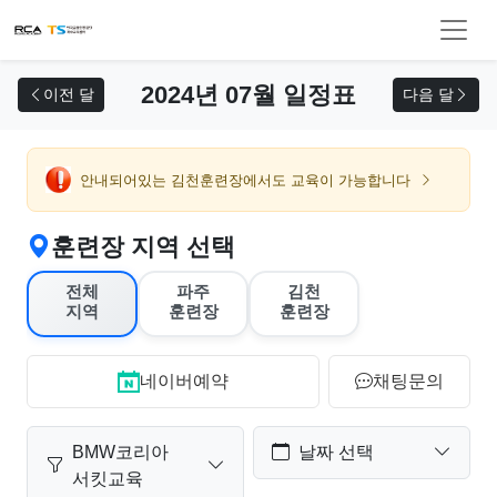
교육 신청
2024년 07월 일정표
이전 달
다음 달
안내되어있는 김천훈련장에서도 교육이 가능합니다
훈련장 지역 선택
전체
파주
김천
지역
훈련장
훈련장
네이버예약
채팅문의
BMW코리아
날짜 선택
서킷교육