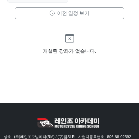
이전 일정 보기
개설된 강좌가 없습니다.
상호 : (주)레인조모빌리티(RM) / (구)팀SLR
사업자등록번호 : 806-88-02592