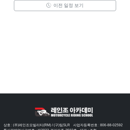
이전 일정 보기
상호 : (주)레인조모빌리티(RM) / (구)팀SLR
사업자등록번호 : 806-88-02592