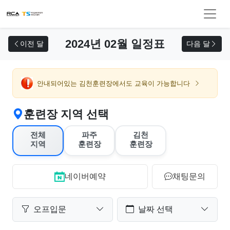
교육 신청
2024년 02월 일정표
이전 달
다음 달
안내되어있는 김천훈련장에서도 교육이 가능합니다
훈련장 지역 선택
전체
파주
김천
지역
훈련장
훈련장
네이버예약
채팅문의
오프입문
날짜 선택