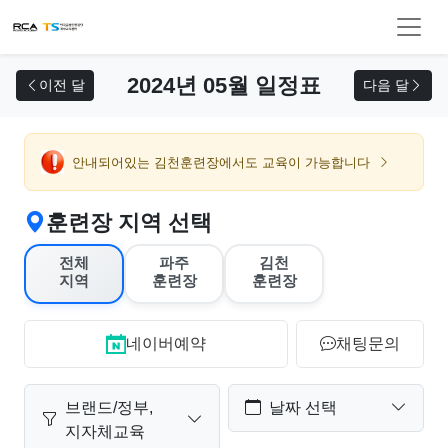
교육 신청
2024년 05월 일정표
이전 달
다음 달
안내되어있는 김천훈련장에서도 교육이 가능합니다
훈련장 지역 선택
전체
파주
김천
지역
훈련장
훈련장
네이버예약
채팅문의
브랜드/정부,
날짜 선택
지자체교육