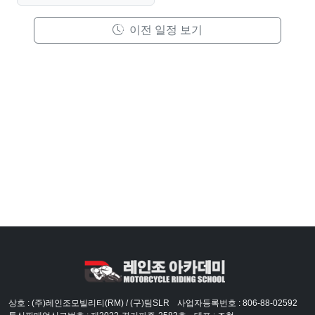
이전 일정 보기
상호 : (주)레인조모빌리티(RM) / (구)팀SLR
사업자등록번호 : 806-88-02592