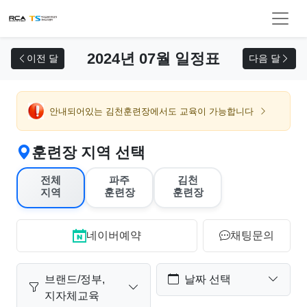
교육 신청
2024년 07월 일정표
이전 달
다음 달
안내되어있는 김천훈련장에서도 교육이 가능합니다
훈련장 지역 선택
전체
파주
김천
지역
훈련장
훈련장
네이버예약
채팅문의
브랜드/정부,
날짜 선택
지자체교육