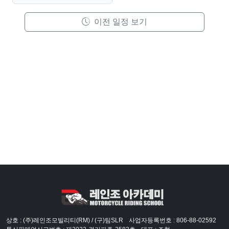
이전 일정 보기
상호 : (주)레인조모빌리티(RM) / (구)팀SLR
사업자등록번호 : 806-88-02592