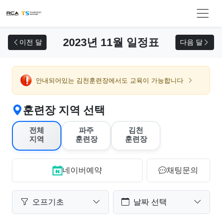
교육 신청
2023년 11월 일정표
이전 달
다음 달
안내되어있는 김천훈련장에서도 교육이 가능합니다
훈련장 지역 선택
전체
파주
김천
지역
훈련장
훈련장
네이버예약
채팅문의
오프기초
날짜 선택