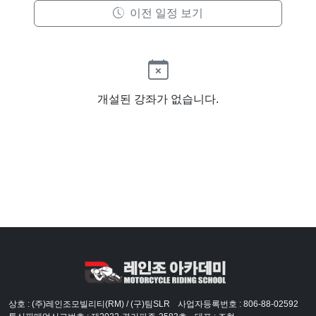
이전 일정 보기
개설된 강좌가 없습니다.
상호 : (주)레인조모빌리티(RM) / (구)팀SLR
사업자등록번호 : 806-88-02592