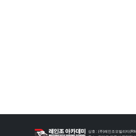
상호 : (주)레인조모빌리티(RM)