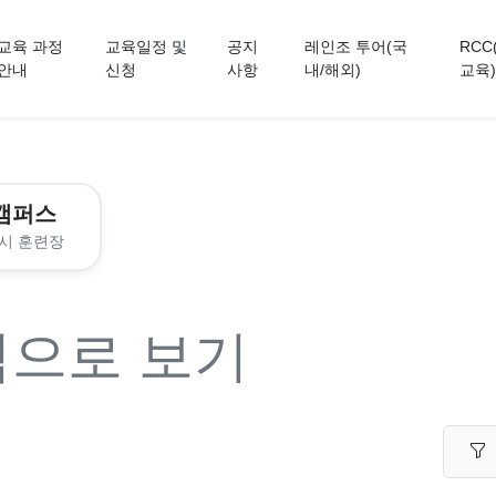
교육 과정
교육일정 및
공지
레인조 투어(국
RCC
안내
신청
사항
내/해외)
교육)
캠퍼스
시 훈련장
력으로 보기