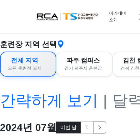
교육 신청
아카데미
소개
훈련장 지역 선택
전체 지역
파주 캠퍼스
김천 
경기 파주시 훈련장
경북 김천
모든 훈련장 표시
간략하게 보기
|
달
2024
년
07
월
이번 달