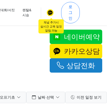
로
(대회/서킷
렌탈&
그
시승
인
채널 추가시
실시간 교육 일정
알림 가능
네이버예약
카카오상담
상담전화
오프기초
날짜 선택
이전 일정 보기