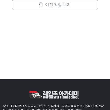
이전 일정 보기
상호 : (주)레인조모빌리티(RM) / (구)팀SLR
사업자등록번호 : 806-88-02592