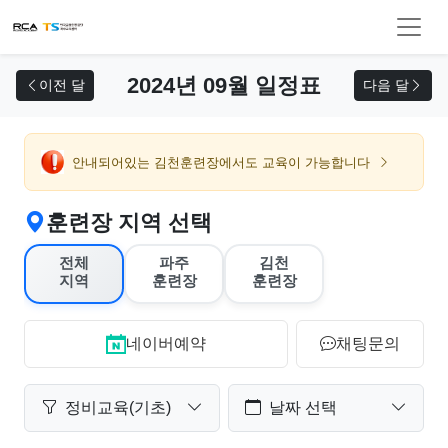
교육 신청
2024년 09월 일정표
이전 달
다음 달
안내되어있는 김천훈련장에서도 교육이 가능합니다
훈련장 지역 선택
전체
파주
김천
지역
훈련장
훈련장
네이버예약
채팅문의
정비교육(기초)
날짜 선택