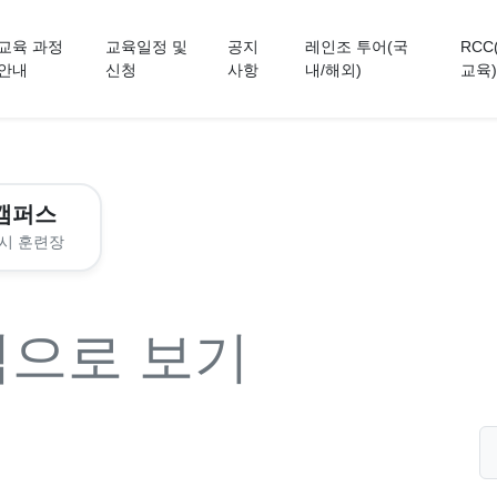
교육 과정
교육일정 및
공지
레인조 투어(국
RCC
안내
신청
사항
내/해외)
교육)
캠퍼스
시 훈련장
력으로 보기