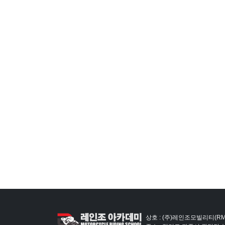
상호 : (주)레인조모빌리티(RM)