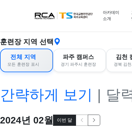
교육 신청
아카데미
소개
훈련장 지역 선택
전체 지역
파주 캠퍼스
김천 
경기 파주시 훈련장
경북 김천
모든 훈련장 표시
간략하게 보기
|
달
2024
년
02
월
이번 달