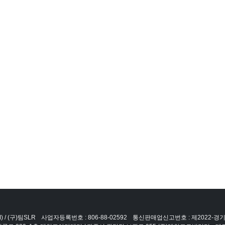
 / (구)팀SLR
사업자등록번호 : 806-88-02592
통신판매업신고번호 : 제2022-경기