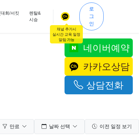
로
(대회/서킷
렌탈&
그
시승
인
채널 추가시
실시간 교육 일정
알림 가능
네이버예약
카카오상담
상담전화
만료
날짜 선택
이전 일정 보기