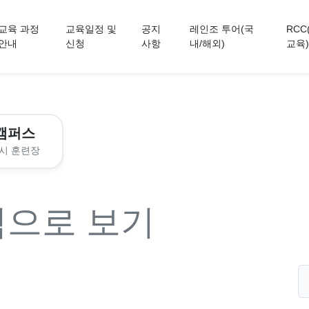
교육 과정
교육일정 및
공지
레인조 투어(국
RCC
안내
신청
사항
내/해외)
교육)
캠퍼스
시 훈련장
력으로 보기