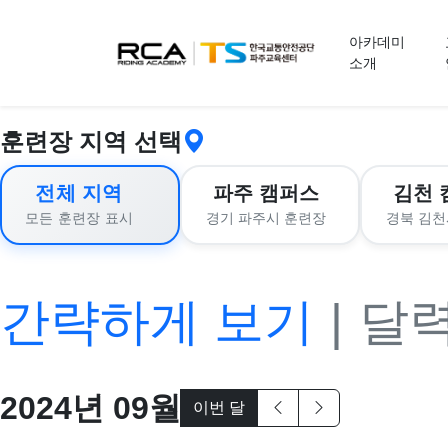
교육 신청
아카데미
소개
훈련장 지역 선택
전체 지역
파주 캠퍼스
김천 
경기 파주시 훈련장
경북 김천
모든 훈련장 표시
간략하게 보기
|
달
2024
년
09
월
이번 달