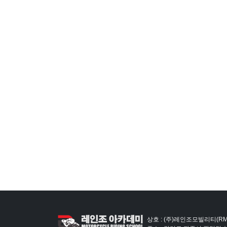
상호 : (주)레인조모빌리티(RM)