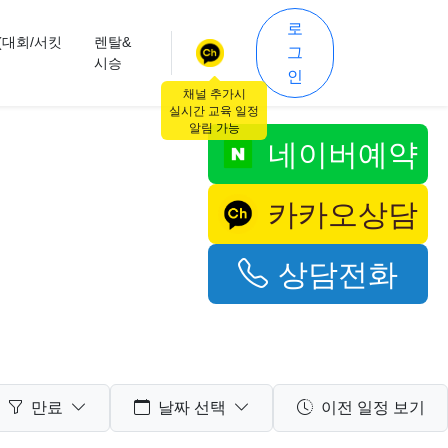
로
(대회/서킷
렌탈&
그
시승
인
채널 추가시
실시간 교육 일정
알림 가능
네이버예약
카카오상담
상담전화
만료
날짜 선택
이전 일정 보기