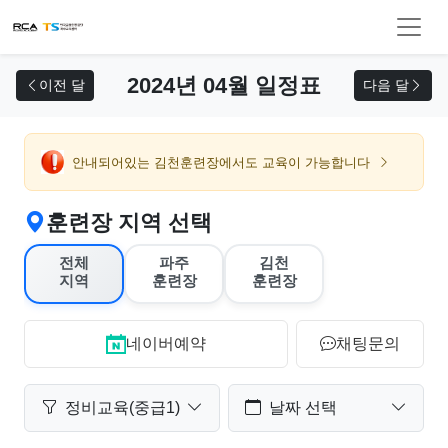
교육 신청
2024년 04월 일정표
이전 달
다음 달
안내되어있는 김천훈련장에서도 교육이 가능합니다
훈련장 지역 선택
전체
파주
김천
지역
훈련장
훈련장
네이버예약
채팅문의
정비교육(중급1)
날짜 선택