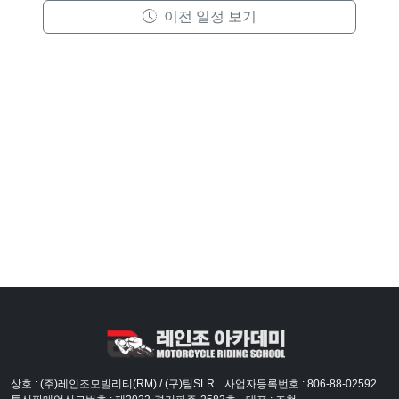
이전 일정 보기
상호 : (주)레인조모빌리티(RM) / (구)팀SLR
사업자등록번호 : 806-88-02592