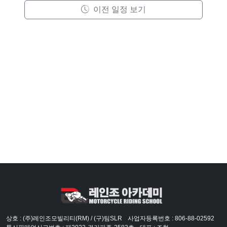
이전 일정 보기
상호 : (주)레인조모빌리티(RM) / (구)팀SLR
사업자등록번호 : 806-88-02592