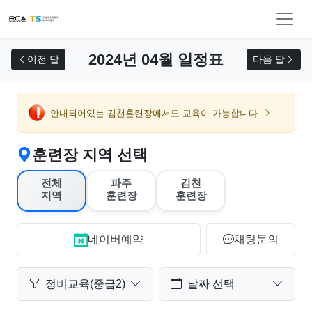
교육 신청
2024년 04월 일정표
이전 달
다음 달
안내되어있는 김천훈련장에서도 교육이 가능합니다
훈련장 지역 선택
전체
파주
김천
지역
훈련장
훈련장
네이버예약
채팅문의
정비교육(중급2)
날짜 선택