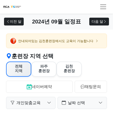
교육 신청
2024년 09월 일정표
이전 달
다음 달
안내되어있는 김천훈련장에서도 교육이 가능합니다
훈련장 지역 선택
전체
파주
김천
지역
훈련장
훈련장
네이버예약
채팅문의
개인맞춤교육
날짜 선택