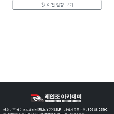
이전 일정 보기
상호 : (주)레인조모빌리티(RM) / (구)팀SLR
사업자등록번호 : 806-88-02592