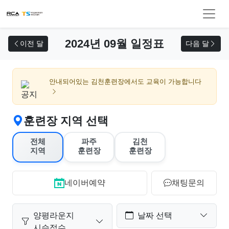
교육 신청
2024년 09월 일정표
이전 달
다음 달
안내되어있는 김천훈련장에서도 교육이 가능합니다
훈련장 지역 선택
전체
파주
김천
지역
훈련장
훈련장
네이버예약
채팅문의
양평라운지
날짜 선택
시승접수