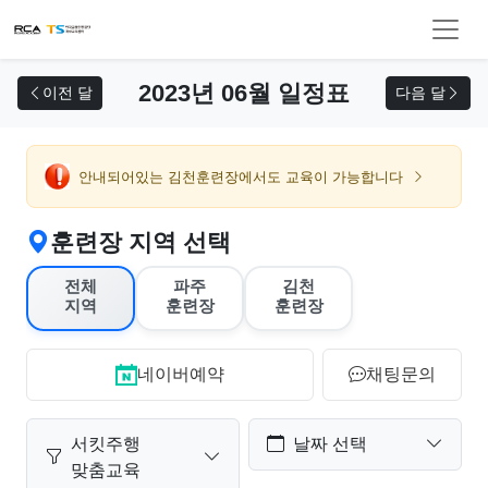
교육 신청
2023년 06월 일정표
이전 달
다음 달
안내되어있는 김천훈련장에서도 교육이 가능합니다
훈련장 지역 선택
전체
파주
김천
지역
훈련장
훈련장
네이버예약
채팅문의
서킷주행
날짜 선택
맞춤교육