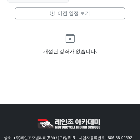
이전 일정 보기
개설된 강좌가 없습니다.
상호 : (주)레인조모빌리티(RM) / (구)팀SLR
사업자등록번호 : 806-88-02592