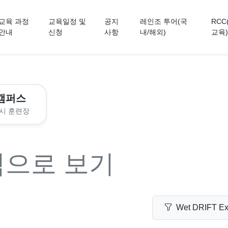
교육 과정
교육일정 및
공지
레인조 투어(국
RCC
안내
신청
사항
내/해외)
교육)
캠퍼스
시 훈련장
력으로 보기
Wet DRIFT Ex