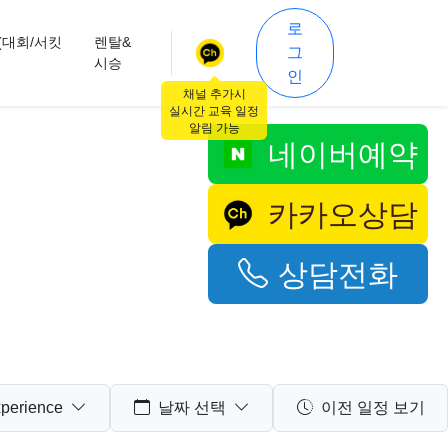
로
(대회/서킷
렌탈&
그
시승
인
채널 추가시
실시간 교육 일정
알림 가능
네이버예약
카카오상담
상담전화
perience
날짜 선택
이전 일정 보기