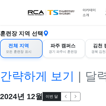
교육 신청
아카데미
소개
훈련장 지역 선택
전체 지역
파주 캠퍼스
김천 
경기 파주시 훈련장
경북 김천
모든 훈련장 표시
간략하게 보기
|
달
2024
년
12
월
이번 달