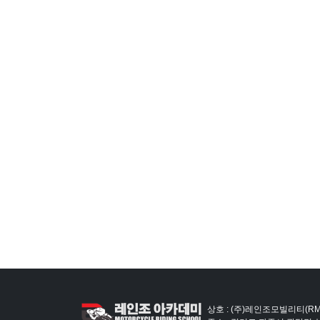
상호 : (주)레인조모빌리티(RM)