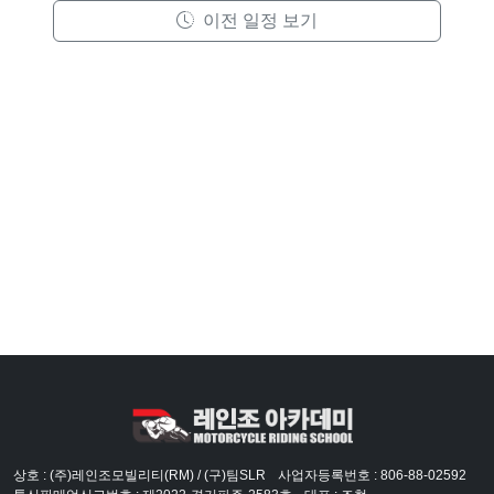
이전 일정 보기
상호 : (주)레인조모빌리티(RM) / (구)팀SLR
사업자등록번호 : 806-88-02592