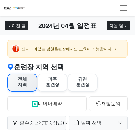
교육 신청
2024년 04월 일정표
이전 달
다음 달
안내되어있는 김천훈련장에서도 교육이 가능합니다
훈련장 지역 선택
전체
파주
김천
지역
훈련장
훈련장
네이버예약
채팅문의
필수중급2(前중상급)
날짜 선택