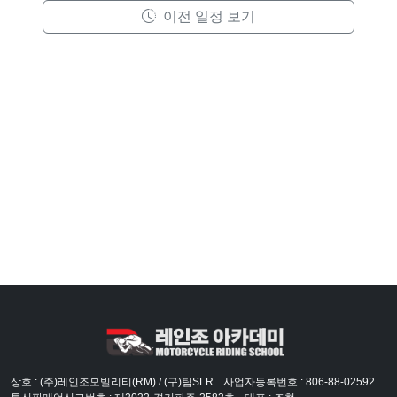
이전 일정 보기
상호 : (주)레인조모빌리티(RM) / (구)팀SLR
사업자등록번호 : 806-88-02592