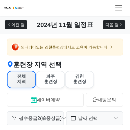
교육 신청
2024년 11월 일정표
이전 달
다음 달
안내되어있는 김천훈련장에서도 교육이 가능합니다
훈련장 지역 선택
전체
파주
김천
지역
훈련장
훈련장
네이버예약
채팅문의
필수중급2(前중상급)
날짜 선택