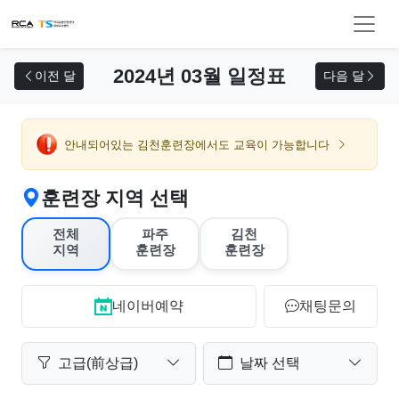
교육 신청
2024년 03월 일정표
이전 달
다음 달
안내되어있는 김천훈련장에서도 교육이 가능합니다
훈련장 지역 선택
전체
파주
김천
지역
훈련장
훈련장
네이버예약
채팅문의
고급(前상급)
날짜 선택