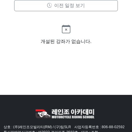
이전 일정 보기
개설된 강좌가 없습니다.
상호 : (주)레인조모빌리티(RM) / (구)팀SLR
사업자등록번호 : 806-88-02592