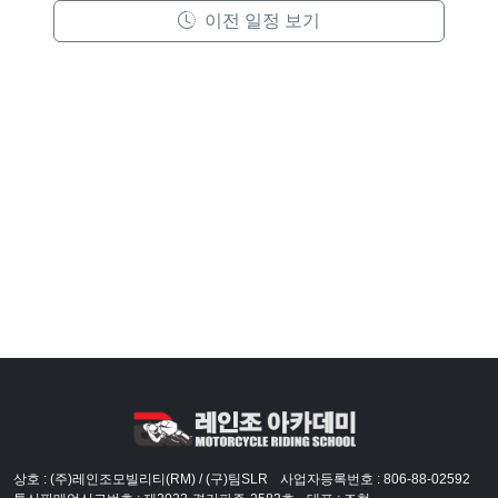
이전 일정 보기
상호 : (주)레인조모빌리티(RM) / (구)팀SLR
사업자등록번호 : 806-88-02592