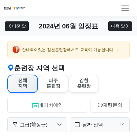
교육 신청
2024년 06월 일정표
이전 달
다음 달
안내되어있는 김천훈련장에서도 교육이 가능합니다
훈련장 지역 선택
전체
파주
김천
지역
훈련장
훈련장
네이버예약
채팅문의
고급(前상급)
날짜 선택