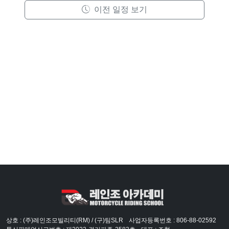
이전 일정 보기
상호 : (주)레인조모빌리티(RM) / (구)팀SLR
사업자등록번호 : 806-88-02592