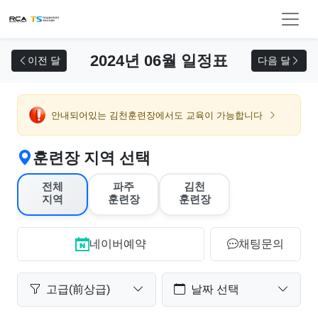
교육 신청
2024년 06월 일정표
이전 달
다음 달
안내되어있는 김천훈련장에서도 교육이 가능합니다
훈련장 지역 선택
전체
파주
김천
지역
훈련장
훈련장
네이버예약
채팅문의
고급(前상급)
날짜 선택