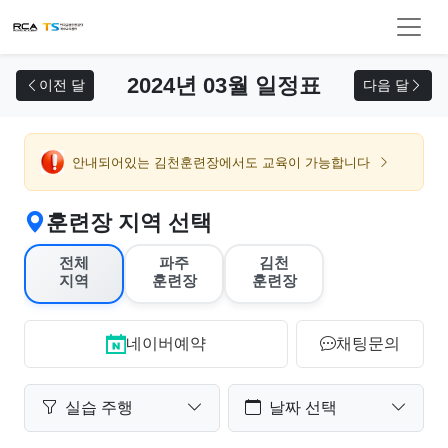
교육 신청
2024년 03월 일정표
이전 달
다음 달
안내되어있는 김천훈련장에서도 교육이 가능합니다
훈련장 지역 선택
전체
파주
김천
지역
훈련장
훈련장
네이버예약
채팅문의
실습 주행
날짜 선택