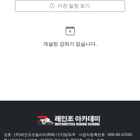
이전 일정 보기
개설된 강좌가 없습니다.
상호 : (주)레인조모빌리티(RM) / (구)팀SLR
사업자등록번호 : 806-88-02592