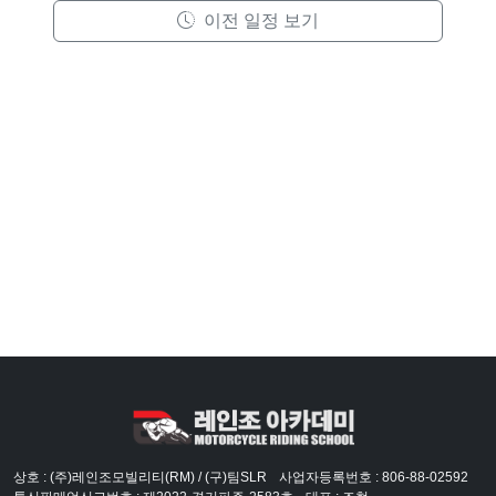
이전 일정 보기
상호 : (주)레인조모빌리티(RM) / (구)팀SLR
사업자등록번호 : 806-88-02592