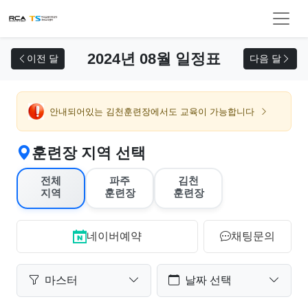
교육 신청
2024년 08월 일정표
이전 달
다음 달
안내되어있는 김천훈련장에서도 교육이 가능합니다
훈련장 지역 선택
전체
파주
김천
지역
훈련장
훈련장
네이버예약
채팅문의
마스터
날짜 선택