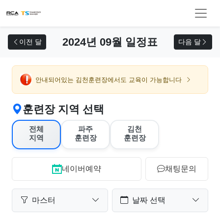
교육 신청
2024년 09월 일정표
이전 달
다음 달
안내되어있는 김천훈련장에서도 교육이 가능합니다
훈련장 지역 선택
전체
파주
김천
지역
훈련장
훈련장
네이버예약
채팅문의
마스터
날짜 선택