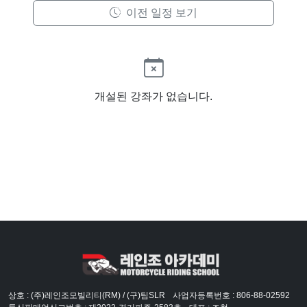
이전 일정 보기
개설된 강좌가 없습니다.
상호 : (주)레인조모빌리티(RM) / (구)팀SLR
사업자등록번호 : 806-88-02592