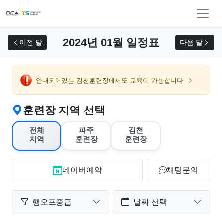
교육 신청
2024년 01월 일정표
이전 달
다음 달
안내되어있는 김천훈련장에서도 교육이 가능합니다
훈련장 지역 선택
전체
파주
김천
지역
훈련장
훈련장
네이버예약
채팅문의
행오프중급
날짜 선택