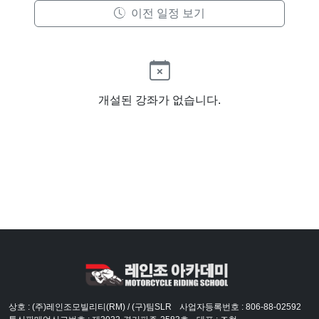
이전 일정 보기
개설된 강좌가 없습니다.
상호 : (주)레인조모빌리티(RM) / (구)팀SLR
사업자등록번호 : 806-88-02592