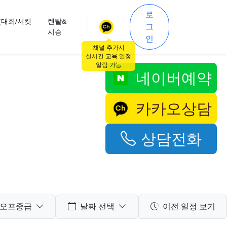
로
(대회/서킷
렌탈&
그
시승
인
채널 추가시
실시간 교육 일정
알림 가능
네이버예약
카카오상담
상담전화
오프중급
날짜 선택
이전 일정 보기