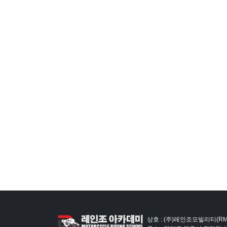
상호 : (주)레인조모빌리티(RM)