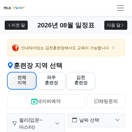
교육 신청
2026년 08월 일정표
이전 달
다음 달
안내되어있는 김천훈련장에서도 교육이 가능합니다
훈련장 지역 선택
전체
파주
김천
지역
훈련장
훈련장
네이버예약
채팅문의
윌리(입문~
날짜 선택
마스터)