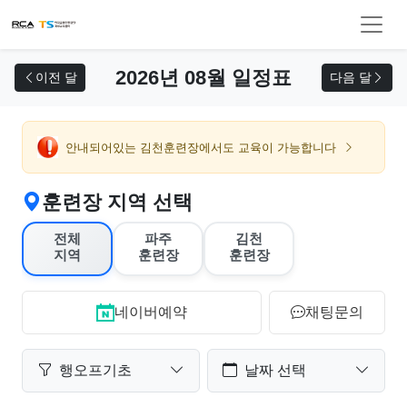
교육 신청
2026년 08월 일정표
이전 달
다음 달
안내되어있는 김천훈련장에서도 교육이 가능합니다
훈련장 지역 선택
전체
파주
김천
지역
훈련장
훈련장
네이버예약
채팅문의
행오프기초
날짜 선택