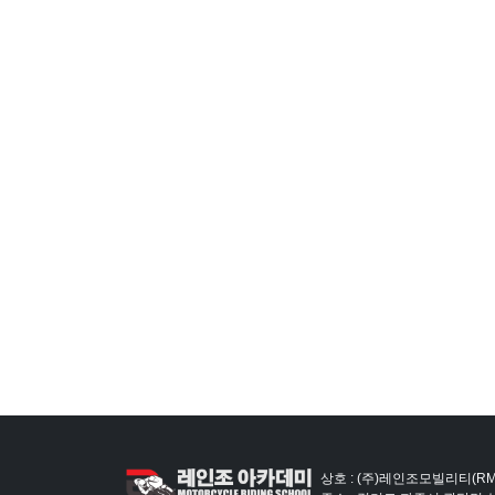
상호 : (주)레인조모빌리티(RM)