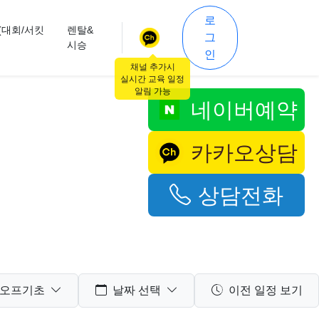
로
(대회/서킷
렌탈&
그
시승
인
채널 추가시
실시간 교육 일정
알림 가능
네이버예약
카카오상담
상담전화
오프기초
날짜 선택
이전 일정 보기