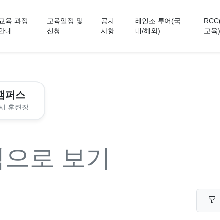
교육 과정
교육일정 및
공지
레인조 투어(국
RCC
안내
신청
사항
내/해외)
교육)
캠퍼스
시 훈련장
력으로 보기