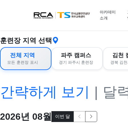
교육 신청
아카데미
소개
훈련장 지역 선택
전체 지역
파주 캠퍼스
김천 
경기 파주시 훈련장
경북 김천
모든 훈련장 표시
간략하게 보기
|
달
2026
년
08
월
이번 달